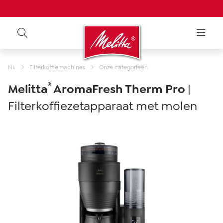
NL
Filterkoffiemachines
Onze categorieën
®
Melitta
AromaFresh Therm Pro
|
Filterkoffiezetapparaat met molen